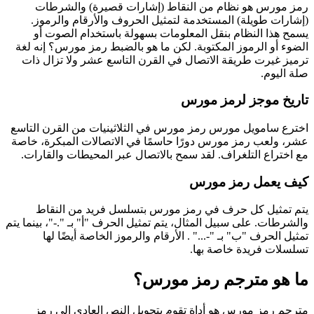
رمز مورس هو نظام من النقاط (إشارات قصيرة) والشرطات
(إشارات طويلة) المستخدمة لتمثيل الحروف والأرقام والرموز.
يسمح هذا النظام بنقل المعلومات بسهولة باستخدام الصوت أو
الضوء أو الرموز المكتوبة. لكن ما هو بالضبط رمز مورس؟ إنه لغة
ترميز غيرت طريقة الاتصال في القرن التاسع عشر ولا تزال ذات
صلة اليوم.
تاريخ موجز لرمز مورس
اخترع سامويل مورس رمز مورس في الثلاثينيات من القرن التاسع
عشر، ولعب رمز مورس دورًا حاسمًا في الاتصالات المبكرة، خاصة
مع اختراع التلغراف. لقد سمح بالاتصال عبر المحيطات والقارات.
كيف يعمل رمز مورس
يتم تمثيل كل حرف في رمز مورس بتسلسل فريد من النقاط
والشرطات. على سبيل المثال، يتم تمثيل الحرف "أ" بـ ".-"، بينما يتم
تمثيل الحرف "ب" بـ "-..." . الأرقام والرموز الخاصة أيضًا لها
تسلسلات فريدة خاصة بها.
ما هو مترجم رمز مورس؟
مترجم رمز مورس هو أداة تقوم بتحويل النص العادي إلى رمز