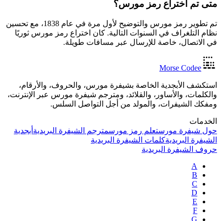
متى تم اختراع رمز مورس؟
تم تطوير رمز مورس والتوضيح لأول مرة في عام 1838، مع تحسين
نظام التلغراف في السنوات التالية. كان اختراع رمز مورس ثوريًا
في الاتصال، خاصة للإرسال عبر مسافات طويلة.
Morse Codee
استكشف الأبجدية الخاصة بشيفرة مورس، والحروف، والأرقام،
والكلمات، والأساور، والقلائد، ومترجم شيفرة مورس عبر الإنترنت،
ومفكك الشيفرات، والمولد من أجل التواصل السلس.
الخدمات
حول شيفرة مورس
تعلم رمز مورس
مترجم الشيفرة البريدية
أبجدية
الشيفرة البريدية
كلمات الشيفرة البريدية
حروف الشيفرة البريدية
A
B
C
D
E
F
G