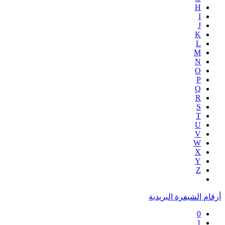
H
I
J
K
L
M
N
O
P
Q
R
S
T
U
V
W
X
Y
Z
أرقام الشيفرة البريدية
0
1