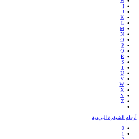
H
I
J
K
L
M
N
O
P
Q
R
S
T
U
V
W
X
Y
Z
أرقام الشيفرة البريدية
0
1