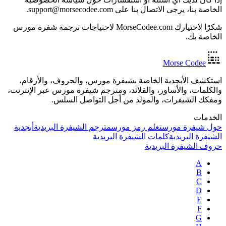
الخاصة بنا، يرجى الاتصال بنا على support@morsecodee.com.
شكرًا لاختيارك MorseCodee.com لاحتياجات ترجمة شفرة مورس
الخاصة بك.
Morse Codee
استكشف الأبجدية الخاصة بشيفرة مورس، والحروف، والأرقام،
والكلمات، والأساور، والقلائد، ومترجم شيفرة مورس عبر الإنترنت،
ومفكك الشيفرات، والمولد من أجل التواصل السلس.
الخدمات
حول شيفرة مورس
تعلم رمز مورس
مترجم الشيفرة البريدية
أبجدية
الشيفرة البريدية
كلمات الشيفرة البريدية
حروف الشيفرة البريدية
A
B
C
D
E
F
G