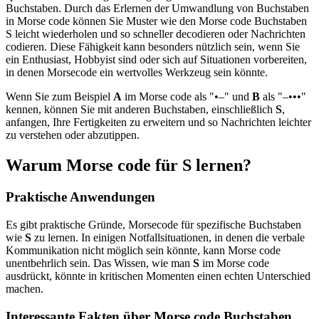
Buchstaben. Durch das Erlernen der Umwandlung von Buchstaben
in Morse code können Sie Muster wie den Morse code Buchstaben
S leicht wiederholen und so schneller decodieren oder Nachrichten
codieren. Diese Fähigkeit kann besonders nützlich sein, wenn Sie
ein Enthusiast, Hobbyist sind oder sich auf Situationen vorbereiten,
in denen Morsecode ein wertvolles Werkzeug sein könnte.
Wenn Sie zum Beispiel
A
im Morse code als "•–" und
B
als "–•••"
kennen, können Sie mit anderen Buchstaben, einschließlich
S
,
anfangen, Ihre Fertigkeiten zu erweitern und so Nachrichten leichter
zu verstehen oder abzutippen.
Warum Morse code für S lernen?
Praktische Anwendungen
Es gibt praktische Gründe, Morsecode für spezifische Buchstaben
wie
S
zu lernen. In einigen Notfallsituationen, in denen die verbale
Kommunikation nicht möglich sein könnte, kann Morse code
unentbehrlich sein. Das Wissen, wie man
S
im Morse code
ausdrückt, könnte in kritischen Momenten einen echten Unterschied
machen.
Interessante Fakten über Morse code Buchstaben