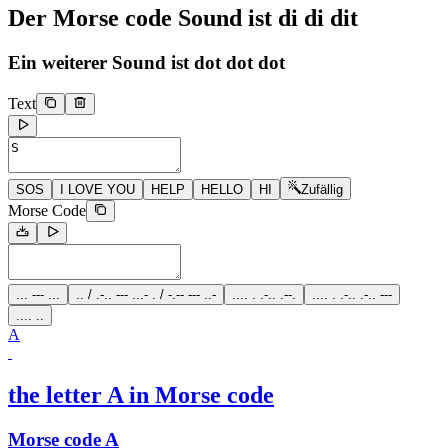
Der Morse code Sound ist
di di dit
Ein weiterer Sound ist
dot dot dot
Text
SOS
I LOVE YOU
HELP
HELLO
HI
Zufällig
Morse Code
... --- ...
.. / .-.. --- ...- . / -.-- --- ..-
.... . .-.. .--.
.... . .-.. .-.. ---
.... ..
A
the letter A in Morse code
Morse code A