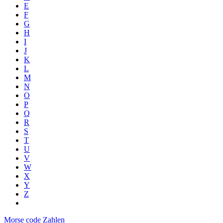
E
F
G
H
I
J
K
L
M
N
O
P
Q
R
S
T
U
V
W
X
Y
Z
Morse code Zahlen