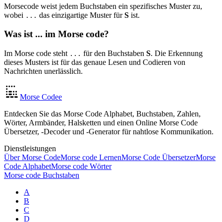
Morsecode weist jedem Buchstaben ein spezifisches Muster zu,
wobei
das einzigartige Muster für
S
ist.
...
Was ist ... im Morse code?
Im Morse code steht
für den Buchstaben
S
. Die Erkennung
...
dieses Musters ist für das genaue Lesen und Codieren von
Nachrichten unerlässlich.
Morse Codee
Entdecken Sie das Morse Code Alphabet, Buchstaben, Zahlen,
Wörter, Armbänder, Halsketten und einen Online Morse Code
Übersetzer, -Decoder und -Generator für nahtlose Kommunikation.
Dienstleistungen
Über Morse Code
Morse code Lernen
Morse Code Übersetzer
Morse
Code Alphabet
Morse code Wörter
Morse code Buchstaben
A
B
C
D