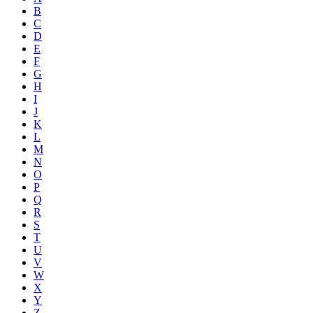
B
C
D
E
F
G
H
I
J
K
L
M
N
O
P
Q
R
S
T
U
V
W
X
Y
Z