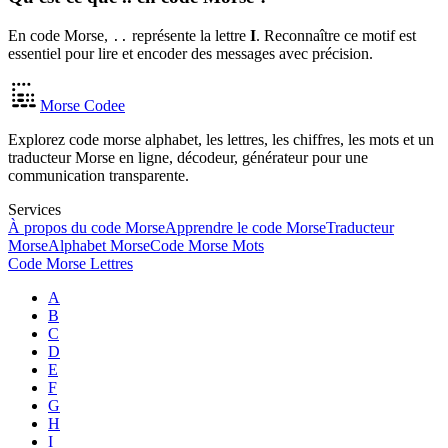
En code Morse,
représente la lettre
I
. Reconnaître ce motif est
..
essentiel pour lire et encoder des messages avec précision.
Morse Codee
Explorez code morse alphabet, les lettres, les chiffres, les mots et un
traducteur Morse en ligne, décodeur, générateur pour une
communication transparente.
Services
À propos du code Morse
Apprendre le code Morse
Traducteur
Morse
Alphabet Morse
Code Morse Mots
Code Morse Lettres
A
B
C
D
E
F
G
H
I