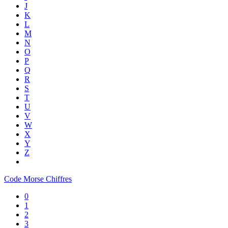
J
K
L
M
N
O
P
Q
R
S
T
U
V
W
X
Y
Z
Code Morse Chiffres
0
1
2
3