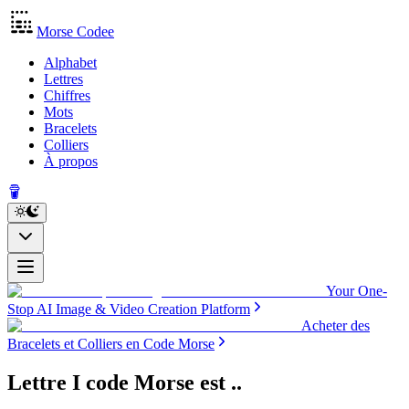
Morse Codee
Alphabet
Lettres
Chiffres
Mots
Bracelets
Colliers
À propos
Your One-
Stop AI Image & Video Creation Platform
Acheter des
Bracelets et Colliers en Code Morse
Lettre I code Morse
est
..