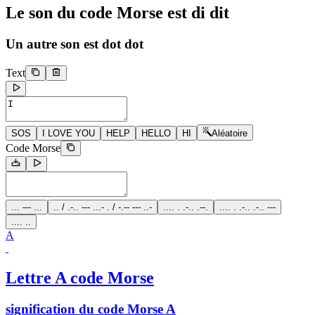
Le son du code Morse est
di dit
Un autre son est
dot dot
Text
SOS
I LOVE YOU
HELP
HELLO
HI
Aléatoire
Code Morse
... --- ...
.. / .-.. --- ...- . / -.-- --- ..-
.... . .-.. .--.
.... . .-.. .-.. ---
.... ..
A
Lettre A code Morse
signification du code Morse A