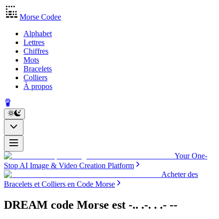
Morse Codee
Alphabet
Lettres
Chiffres
Mots
Bracelets
Colliers
À propos
Your One-
Stop AI Image & Video Creation Platform
Acheter des
Bracelets et Colliers en Code Morse
DREAM code Morse
est
-.. .-. . .- --