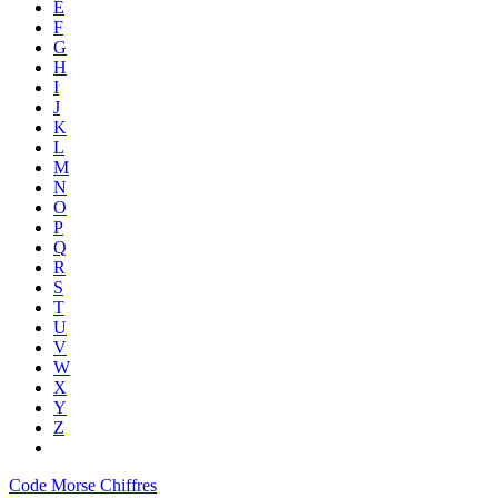
E
F
G
H
I
J
K
L
M
N
O
P
Q
R
S
T
U
V
W
X
Y
Z
Code Morse Chiffres