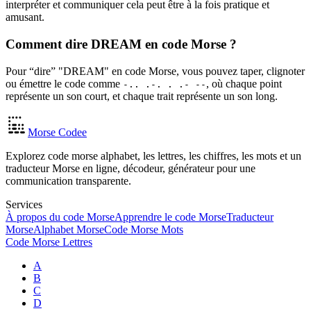
interpréter et communiquer cela peut être à la fois pratique et
amusant.
Comment dire DREAM en code Morse ?
Pour “dire” "DREAM" en code Morse, vous pouvez taper, clignoter
ou émettre le code comme
, où chaque point
-.. .-. . .- --
représente un son court, et chaque trait représente un son long.
Morse Codee
Explorez code morse alphabet, les lettres, les chiffres, les mots et un
traducteur Morse en ligne, décodeur, générateur pour une
communication transparente.
Services
À propos du code Morse
Apprendre le code Morse
Traducteur
Morse
Alphabet Morse
Code Morse Mots
Code Morse Lettres
A
B
C
D