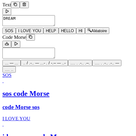
Text
SOS
I LOVE YOU
HELP
HELLO
HI
Aléatoire
Code Morse
... --- ...
.. / .-.. --- ...- . / -.-- --- ..-
.... . .-.. .--.
.... . .-.. .-.. ---
.... ..
SOS
sos code Morse
code Morse sos
I LOVE YOU