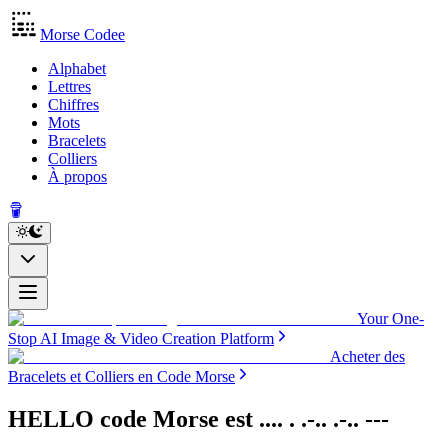
Morse Codee
Alphabet
Lettres
Chiffres
Mots
Bracelets
Colliers
À propos
Your One-
Stop AI Image & Video Creation Platform
Acheter des
Bracelets et Colliers en Code Morse
HELLO code Morse
est
.... . .-.. .-.. ---