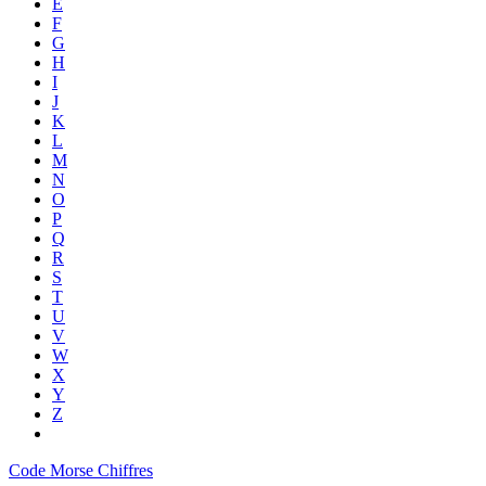
E
F
G
H
I
J
K
L
M
N
O
P
Q
R
S
T
U
V
W
X
Y
Z
Code Morse Chiffres