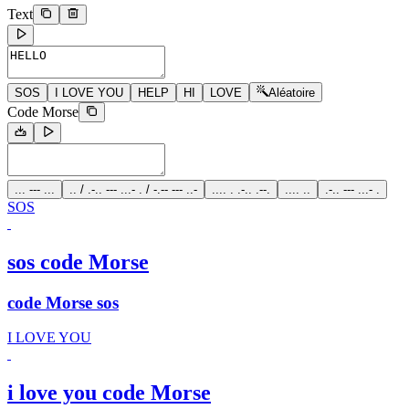
Text
SOS
I LOVE YOU
HELP
HI
LOVE
Aléatoire
Code Morse
... --- ...
.. / .-.. --- ...- . / -.-- --- ..-
.... . .-.. .--.
.... ..
.-.. --- ...- .
SOS
sos code Morse
code Morse sos
I LOVE YOU
i love you code Morse