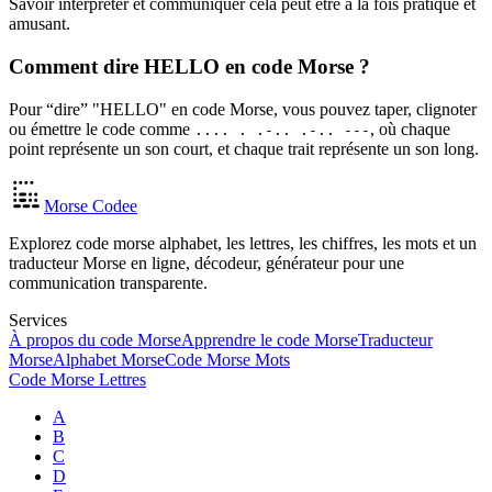
Savoir interpréter et communiquer cela peut être à la fois pratique et
amusant.
Comment dire HELLO en code Morse ?
Pour “dire” "HELLO" en code Morse, vous pouvez taper, clignoter
ou émettre le code comme
, où chaque
.... . .-.. .-.. ---
point représente un son court, et chaque trait représente un son long.
Morse Codee
Explorez code morse alphabet, les lettres, les chiffres, les mots et un
traducteur Morse en ligne, décodeur, générateur pour une
communication transparente.
Services
À propos du code Morse
Apprendre le code Morse
Traducteur
Morse
Alphabet Morse
Code Morse Mots
Code Morse Lettres
A
B
C
D