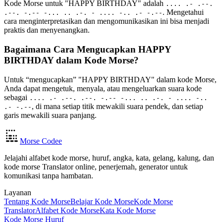
Kode Morse untuk "HAPPY BIRTHDAY" adalah
.... .- .--.
. Mengetahui
.--. -.-- -... .. .-. - .... -.. .- -.--
cara menginterpretasikan dan mengomunikasikan ini bisa menjadi
praktis dan menyenangkan.
Bagaimana Cara Mengucapkan HAPPY
BIRTHDAY dalam Kode Morse?
Untuk “mengucapkan” "HAPPY BIRTHDAY" dalam kode Morse,
Anda dapat mengetuk, menyala, atau mengeluarkan suara kode
sebagai
.... .- .--. .--. -.-- -... .. .-. - .... -..
, di mana setiap titik mewakili suara pendek, dan setiap
.- -.--
garis mewakili suara panjang.
Morse Codee
Jelajahi alfabet kode morse, huruf, angka, kata, gelang, kalung, dan
kode morse Translator online, penerjemah, generator untuk
komunikasi tanpa hambatan.
Layanan
Tentang Kode Morse
Belajar Kode Morse
Kode Morse
Translator
Alfabet Kode Morse
Kata Kode Morse
Kode Morse Huruf