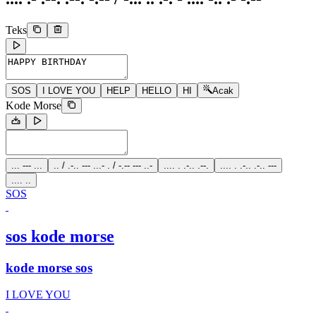
Teks
SOS
I LOVE YOU
HELP
HELLO
HI
Acak
Kode Morse
... --- ...
.. / .-.. --- ...- . / -.-- --- ..-
.... . .-.. .--.
.... . .-.. .-.. ---
.... ..
SOS
sos kode morse
kode morse sos
I LOVE YOU