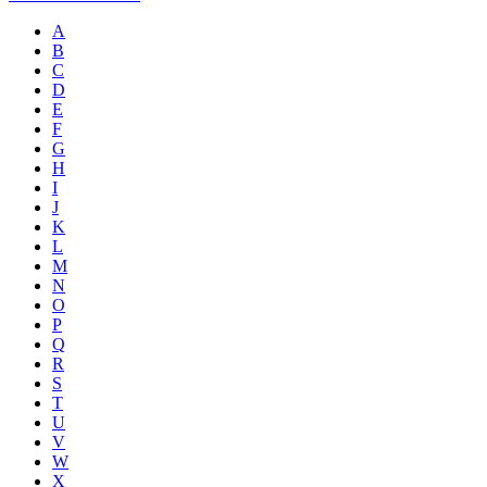
A
B
C
D
E
F
G
H
I
J
K
L
M
N
O
P
Q
R
S
T
U
V
W
X