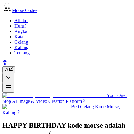
Morse Codee
Alfabet
Huruf
Angka
Kata
Gelang
Kalung
Tentang
Your One-
Stop AI Image & Video Creation Platform
Beli Gelang Kode Morse,
Kalung
HAPPY BIRTHDAY kode morse
adalah
.... .- .--. .--. -.-- / -... .. .-. - .... -.. .- -.--