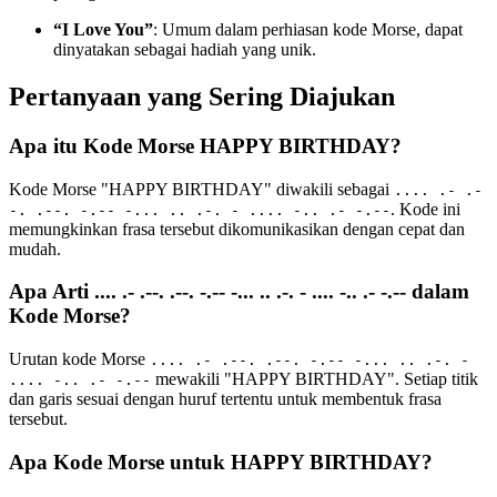
“I Love You”
: Umum dalam perhiasan kode Morse, dapat
dinyatakan sebagai hadiah yang unik.
Pertanyaan yang Sering Diajukan
Apa itu Kode Morse HAPPY BIRTHDAY?
Kode Morse "HAPPY BIRTHDAY" diwakili sebagai
.... .- .-
. Kode ini
-. .--. -.-- -... .. .-. - .... -.. .- -.--
memungkinkan frasa tersebut dikomunikasikan dengan cepat dan
mudah.
Apa Arti .... .- .--. .--. -.-- -... .. .-. - .... -.. .- -.-- dalam
Kode Morse?
Urutan kode Morse
.... .- .--. .--. -.-- -... .. .-. -
mewakili "HAPPY BIRTHDAY". Setiap titik
.... -.. .- -.--
dan garis sesuai dengan huruf tertentu untuk membentuk frasa
tersebut.
Apa Kode Morse untuk HAPPY BIRTHDAY?