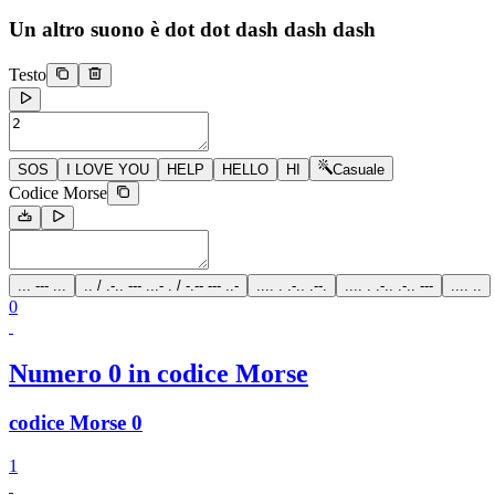
Un altro suono è
dot dot dash dash dash
Testo
SOS
I LOVE YOU
HELP
HELLO
HI
Casuale
Codice Morse
... --- ...
.. / .-.. --- ...- . / -.-- --- ..-
.... . .-.. .--.
.... . .-.. .-.. ---
.... ..
0
Numero 0 in codice Morse
codice Morse 0
1