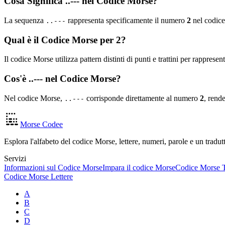
Cosa Significa ..--- nel Codice Morse?
La sequenza
rappresenta specificamente il numero
2
nel codic
..---
Qual è il Codice Morse per 2?
Il codice Morse utilizza pattern distinti di punti e trattini per rappres
Cos'è ..--- nel Codice Morse?
Nel codice Morse,
corrisponde direttamente al numero
2
, rend
..---
Morse Codee
Esplora l'alfabeto del codice Morse, lettere, numeri, parole e un trad
Servizi
Informazioni sul Codice Morse
Impara il codice Morse
Codice Morse T
Codice Morse Lettere
A
B
C
D