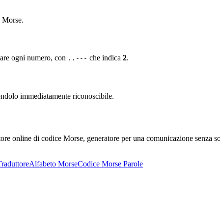
e Morse.
entare ogni numero, con
che indica
2
.
..---
endolo immediatamente riconoscibile.
uttore online di codice Morse, generatore per una comunicazione senza so
raduttore
Alfabeto Morse
Codice Morse Parole