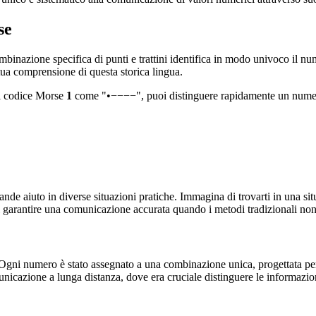
se
mbinazione specifica di punti e trattini identifica in modo univoco il 
tua comprensione di questa storica lingua.
 codice Morse
1
come "•−−−−", puoi distinguere rapidamente un numero 
ande aiuto in diverse situazioni pratiche. Immagina di trovarti in una si
l garantire una comunicazione accurata quando i metodi tradizionali non
Ogni numero è stato assegnato a una combinazione unica, progettata per
unicazione a lunga distanza, dove era cruciale distinguere le informazi