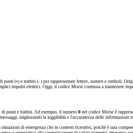
punti (•) e trattini (–) per rappresentare lettere, numeri e simboli. Origi
mplici impulsi elettrici. Oggi, il codice Morse continua a mantenere impo
i punti e trattini. Ad esempio, il numero
0
nel codice Morse è rappre
i messaggi, migliorando la leggibilità e l'accuratezza delle informazioni 
in situazioni di emergenza che in contesti ricreativi, poiché è una comp
unico e sistematico alla comunicazione di valori numerici attraverso su