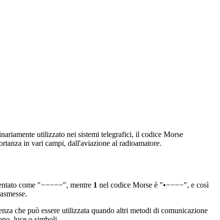
nariamente utilizzato nei sistemi telegrafici, il codice Morse
rtanza in vari campi, dall'aviazione al radioamatore.
sentato come "−−−−−", mentre
1
nel codice Morse è "•−−−−", e così
trasmesse.
etenza che può essere utilizzata quando altri metodi di comunicazione
ono, luce o simboli.