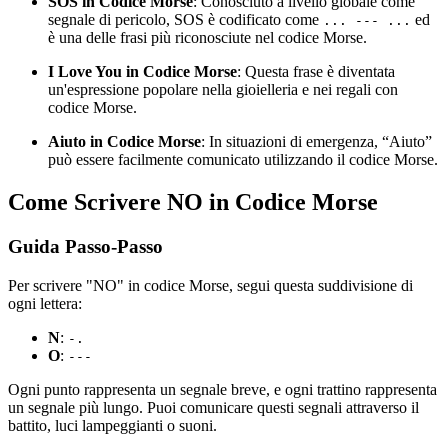
SOS in Codice Morse
: Conosciuto a livello globale come
segnale di pericolo, SOS è codificato come
ed
... --- ...
è una delle frasi più riconosciute nel codice Morse.
I Love You in Codice Morse
: Questa frase è diventata
un'espressione popolare nella gioielleria e nei regali con
codice Morse.
Aiuto in Codice Morse
: In situazioni di emergenza, “Aiuto”
può essere facilmente comunicato utilizzando il codice Morse.
Come Scrivere NO in Codice Morse
Guida Passo-Passo
Per scrivere "NO" in codice Morse, segui questa suddivisione di
ogni lettera:
N
:
-.
O
:
---
Ogni punto rappresenta un segnale breve, e ogni trattino rappresenta
un segnale più lungo. Puoi comunicare questi segnali attraverso il
battito, luci lampeggianti o suoni.