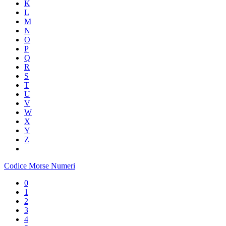
K
L
M
N
O
P
Q
R
S
T
U
V
W
X
Y
Z
Codice Morse Numeri
0
1
2
3
4