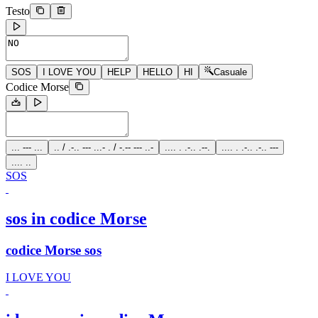
Testo
SOS
I LOVE YOU
HELP
HELLO
HI
Casuale
Codice Morse
... --- ...
.. / .-.. --- ...- . / -.-- --- ..-
.... . .-.. .--.
.... . .-.. .-.. ---
.... ..
SOS
sos in codice Morse
codice Morse sos
I LOVE YOU