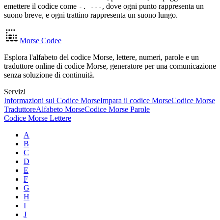
emettere il codice come
, dove ogni punto rappresenta un
-. ---
suono breve, e ogni trattino rappresenta un suono lungo.
Morse Codee
Esplora l'alfabeto del codice Morse, lettere, numeri, parole e un
traduttore online di codice Morse, generatore per una comunicazione
senza soluzione di continuità.
Servizi
Informazioni sul Codice Morse
Impara il codice Morse
Codice Morse
Traduttore
Alfabeto Morse
Codice Morse Parole
Codice Morse Lettere
A
B
C
D
E
F
G
H
I
J