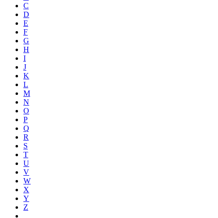
C
D
E
F
G
H
I
J
K
L
M
N
O
P
Q
R
S
T
U
V
W
X
Y
Z