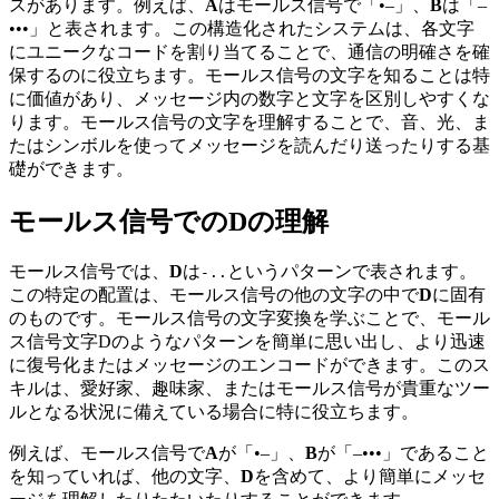
スがあります。例えば、
A
はモールス信号で「•–」、
B
は「–
•••」と表されます。この構造化されたシステムは、各文字
にユニークなコードを割り当てることで、通信の明確さを確
保するのに役立ちます。モールス信号の文字を知ることは特
に価値があり、メッセージ内の数字と文字を区別しやすくな
ります。モールス信号の文字を理解することで、音、光、ま
たはシンボルを使ってメッセージを読んだり送ったりする基
礎ができます。
モールス信号でのDの理解
モールス信号では、
D
は
というパターンで表されます。
-..
この特定の配置は、モールス信号の他の文字の中で
D
に固有
のものです。モールス信号の文字変換を学ぶことで、モール
ス信号文字Dのようなパターンを簡単に思い出し、より迅速
に復号化またはメッセージのエンコードができます。このス
キルは、愛好家、趣味家、またはモールス信号が貴重なツー
ルとなる状況に備えている場合に特に役立ちます。
例えば、モールス信号で
A
が「•–」、
B
が「–•••」であること
を知っていれば、他の文字、
D
を含めて、より簡単にメッセ