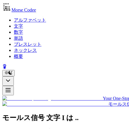
Morse Codee
アルファベット
文字
数字
単語
ブレスレット
ネックレス
概要
Your One-Stop
モールス
モールス信号 文字 I
は
..