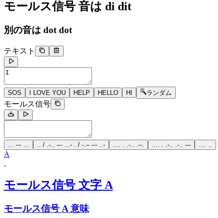
モールス信号 音は
di dit
別の音は
dot dot
テキスト
SOS
I LOVE YOU
HELP
HELLO
HI
ランダム
モールス信号
... --- ...
.. / .-.. --- ...- . / -.-- --- ..-
.... . .-.. .--.
.... . .-.. .-.. ---
.... ..
A
モールス信号 文字 A
モールス信号 A 意味