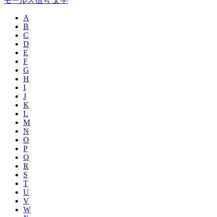
モールス信号 文字
A
B
C
D
E
F
G
H
I
J
K
L
M
N
O
P
Q
R
S
T
U
V
W