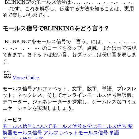
"BLINKING"のモールス信号は
-... .-.. .. -. -.- .. -.
です。これを解釈し、伝達する方法を知ることは、実用
--.
的で楽しいものです。
モールス信号でBLINKINGをどう言う？
"BLINKING"をモールス信号で「言う」には、
-... .-.. ..
のコードをタップ、点滅、または音で表現
-. -.- .. -. --.
できます。各ドットは短い音、各ダッシュは長い音を表しま
す。
Morse Codee
モールス信号アルファベット、文字、数字、単語、ブレスレ
ット、ネックレス、そしてオンラインモールス信号翻訳機、
デコーダー、ジェネレーターを探索し、シームレスなコミュ
ニケーションを実現しましょう。
サービス
モールス信号について
モールス信号を学ぶ
モールス信号 変
換器
モールス信号 アルファベット
モールス信号 単語