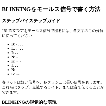
BLINKINGをモールス信号で書く方法
ステップバイステップガイド
"BLINKING"をモールス信号で綴るには、各文字のこの分解
に従ってください：
B
:
-...
L
:
.-..
I
:
..
N
:
-.
K
:
-.-
I
:
..
N
:
-.
G
:
--.
各ドットは短い信号を、各ダッシュは長い信号を表します。
これらはタップ、点滅するライト、または音で伝えることが
できます。
BLINKINGの視覚的な表現