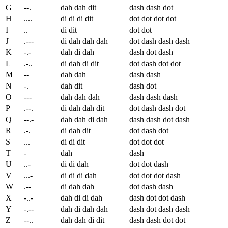
G
--.
dah dah dit
dash dash dot
H
....
di di di dit
dot dot dot dot
I
..
di dit
dot dot
J
.---
di dah dah dah
dot dash dash dash
K
-.-
dah di dah
dash dot dash
L
.-..
di dah di dit
dot dash dot dot
M
--
dah dah
dash dash
N
-.
dah dit
dash dot
O
---
dah dah dah
dash dash dash
P
.--.
di dah dah dit
dot dash dash dot
Q
--.-
dah dah di dah
dash dash dot dash
R
.-.
di dah dit
dot dash dot
S
...
di di dit
dot dot dot
T
-
dah
dash
U
..-
di di dah
dot dot dash
V
...-
di di di dah
dot dot dot dash
W
.--
di dah dah
dot dash dash
X
-..-
dah di di dah
dash dot dot dash
Y
-.--
dah di dah dah
dash dot dash dash
Z
--..
dah dah di dit
dash dash dot dot