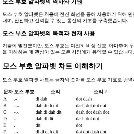
모스 부호 알파벳의 역사와 기원
모스 부호 알파벳은 처음에 전신 회선을 통해 사용하기 위해 만
내며, 안전하고 신뢰할 수 있는 통신의 기초를 구축했습니다.
모스 부호 알파벳의 목적과 현재 사용
기술이 발전했지만, 모스 부호는 여전히 비상 신호, 아마추어 무
을 이해하는 데 관심이 있는 모든 사람에게 유익할 수 있습니다.
모스 부호 알파벳 차트 이해하기
모스 부호 알파벳 차트는 글자와 숫자를 모스 부호 기호로 번역
문자
모스 부호
소리
소리 2
A
.-
di dah
dot dash
B
-...
dah di di dit
dash dot dot dot
C
-.-.
dah di dah dit
dash dot dash dot
D
-..
dah di dit
dash dot dot
E
.
dit
dot
F
..-.
di di dah dit
dot dot dash dot