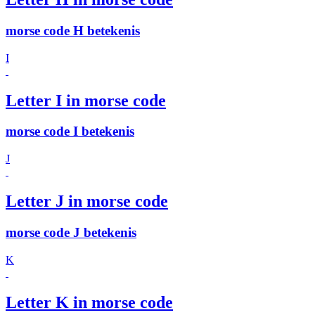
morse code H betekenis
I
Letter I in morse code
morse code I betekenis
J
Letter J in morse code
morse code J betekenis
K
Letter K in morse code