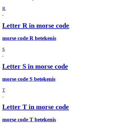
R
Letter R in morse code
morse code R betekenis
S
Letter S in morse code
morse code S betekenis
T
Letter T in morse code
morse code T betekenis