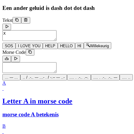
Een ander geluid is
dash dot dot dash
Tekst
SOS
I LOVE YOU
HELP
HELLO
HI
Willekeurig
Morse Code
... --- ...
.. / .-.. --- ...- . / -.-- --- ..-
.... . .-.. .--.
.... . .-.. .-.. ---
.... ..
A
Letter A in morse code
morse code A betekenis
B