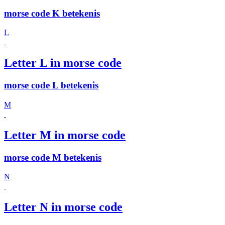
morse code K betekenis
L
Letter L in morse code
morse code L betekenis
M
Letter M in morse code
morse code M betekenis
N
Letter N in morse code