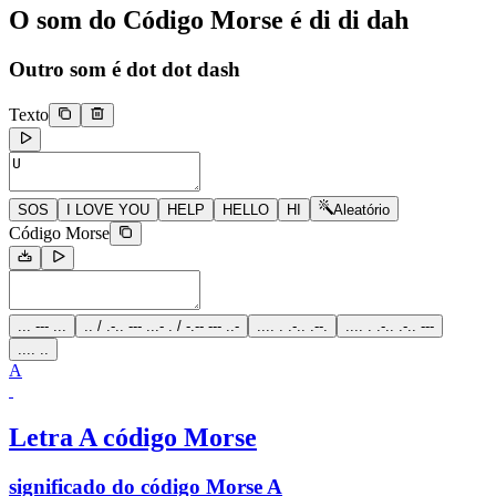
O som do Código Morse é
di di dah
Outro som é
dot dot dash
Texto
SOS
I LOVE YOU
HELP
HELLO
HI
Aleatório
Código Morse
... --- ...
.. / .-.. --- ...- . / -.-- --- ..-
.... . .-.. .--.
.... . .-.. .-.. ---
.... ..
A
Letra A código Morse
significado do código Morse A