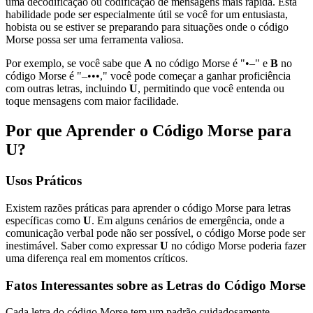
uma decodificação ou codificação de mensagens mais rápida. Esta
habilidade pode ser especialmente útil se você for um entusiasta,
hobista ou se estiver se preparando para situações onde o código
Morse possa ser uma ferramenta valiosa.
Por exemplo, se você sabe que
A
no código Morse é "•–" e
B
no
código Morse é "–•••," você pode começar a ganhar proficiência
com outras letras, incluindo
U
, permitindo que você entenda ou
toque mensagens com maior facilidade.
Por que Aprender o Código Morse para
U?
Usos Práticos
Existem razões práticas para aprender o código Morse para letras
específicas como
U
. Em alguns cenários de emergência, onde a
comunicação verbal pode não ser possível, o código Morse pode ser
inestimável. Saber como expressar
U
no código Morse poderia fazer
uma diferença real em momentos críticos.
Fatos Interessantes sobre as Letras do Código Morse
Cada letra do código Morse tem um padrão cuidadosamente