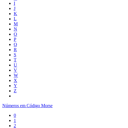
I
J
K
L
M
N
O
P
Q
R
S
T
U
V
W
X
Y
Z
Números em Código Morse
0
1
2