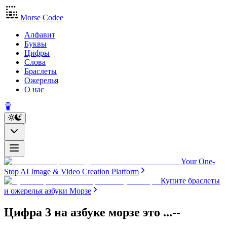
Morse Codee
Алфавит
Буквы
Цифры
Слова
Браслеты
Ожерелья
О нас
Your One-
Stop AI Image & Video Creation Platform
Купите браслеты
и ожерелья азбуки Морзе
Цифра 3 на азбуке морзе
это
...--