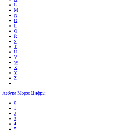
L
M
N
O
P
Q
R
S
T
U
V
W
X
Y
Z
Азбука Морзе Цифры
0
1
2
3
4
5