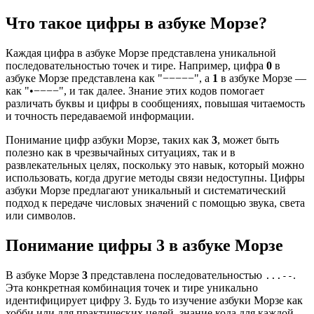
Что такое цифры в азбуке Морзе?
Каждая цифра в азбуке Морзе представлена уникальной
последовательностью точек и тире. Например, цифра
0
в
азбуке Морзе представлена как "−−−−−", а
1
в азбуке Морзе —
как "•−−−−", и так далее. Знание этих кодов помогает
различать буквы и цифры в сообщениях, повышая читаемость
и точность передаваемой информации.
Понимание цифр азбуки Морзе, таких как
3
, может быть
полезно как в чрезвычайных ситуациях, так и в
развлекательных целях, поскольку это навык, который можно
использовать, когда другие методы связи недоступны. Цифры
азбуки Морзе предлагают уникальный и систематический
подход к передаче числовых значений с помощью звука, света
или символов.
Понимание цифры 3 в азбуке Морзе
В азбуке Морзе
3
представлена последовательностью
.
...--
Эта конкретная комбинация точек и тире уникально
идентифицирует цифру 3. Будь то изучение азбуки Морзе как
хобби или для практических целей, знание кода для каждой