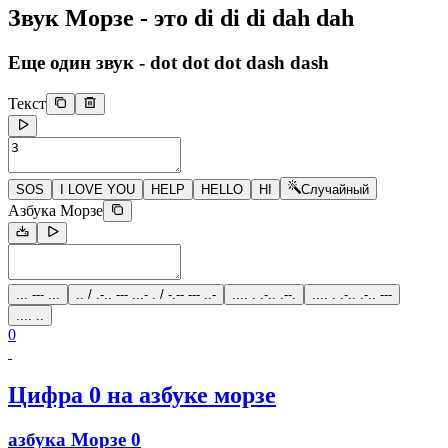
Звук Морзе - это
di di di dah dah
Еще один звук -
dot dot dot dash dash
Текст
SOS
I LOVE YOU
HELP
HELLO
HI
Случайный
Азбука Морзе
... --- ...
.. / .-.. --- ...- . / -.-- --- ..-
.... . .-.. .--.
.... . .-.. .-.. ---
.... ..
0
Цифра 0 на азбуке морзе
азбука Морзе 0