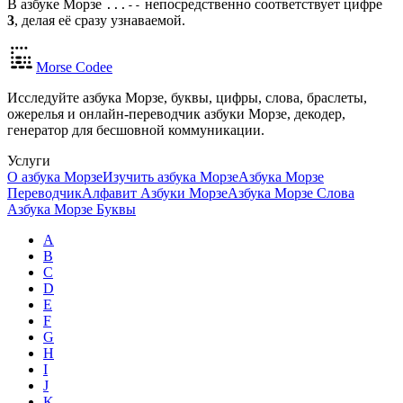
В азбуке Морзе
непосредственно соответствует цифре
...--
3
, делая её сразу узнаваемой.
Morse Codee
Исследуйте азбука Морзе, буквы, цифры, слова, браслеты,
ожерелья и онлайн-переводчик азбуки Морзе, декодер,
генератор для бесшовной коммуникации.
Услуги
О азбука Морзе
Изучить азбука Морзе
Азбука Морзе
Переводчик
Алфавит Азбуки Морзе
Азбука Морзе Слова
Азбука Морзе Буквы
A
B
C
D
E
F
G
H
I
J
K