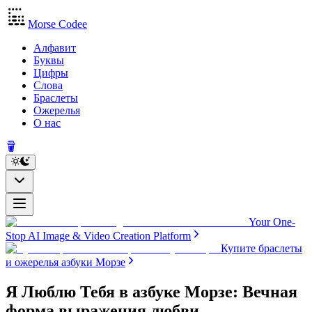
Morse Codee
Алфавит
Буквы
Цифры
Слова
Браслеты
Ожерелья
О нас
Your One-
Stop AI Image & Video Creation Platform
Купите браслеты
и ожерелья азбуки Морзе
Я Люблю Тебя в азбуке Морзе: Вечная
форма выражения любви