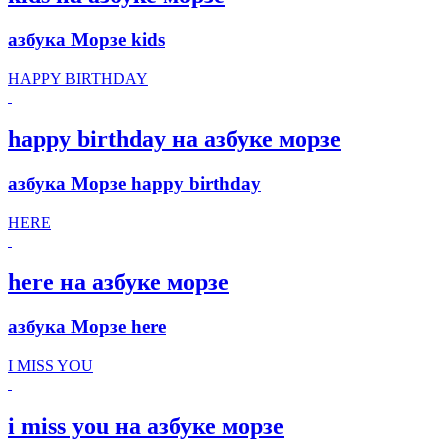
азбука Морзе kids
HAPPY BIRTHDAY
happy birthday на азбуке морзе
азбука Морзе happy birthday
HERE
here на азбуке морзе
азбука Морзе here
I MISS YOU
i miss you на азбуке морзе