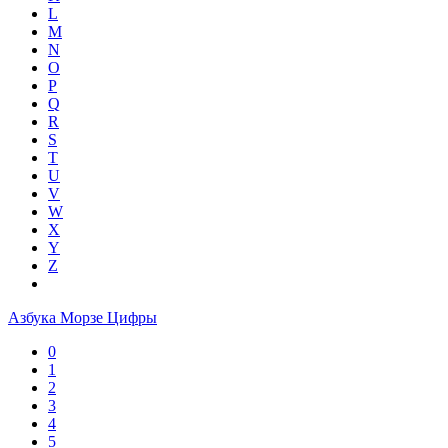
L
M
N
O
P
Q
R
S
T
U
V
W
X
Y
Z
Азбука Морзе Цифры
0
1
2
3
4
5