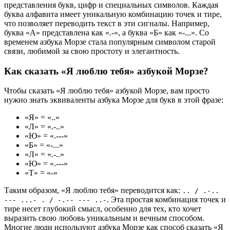
представления букв, цифр и специальных символов. Каждая
буква алфавита имеет уникальную комбинацию точек и тире,
что позволяет переводить текст в эти сигналы. Например,
буква «А» представлена как «.-», а буква «Б» как «-...». Со
временем азбука Морзе стала популярным символом старой
связи, любимой за свою простоту и элегантность.
Как сказать «Я люблю тебя» азбукой Морзе?
Чтобы сказать «Я люблю тебя» азбукой Морзе, вам просто
нужно знать эквиваленты азбука Морзе для букв в этой фразе:
«Я» = «..»
«Л» = «.-..»
«Ю» = «.---»
«Б» = «-...»
«Л» = «.-..»
«Ю» = «.---»
«Т» = «-»
Таким образом, «Я люблю тебя» переводится как:
.. / .-..
. Эта простая комбинация точек и
--- ...- . / -.-- --- ..-
тире несет глубокий смысл, особенно для тех, кто хочет
выразить свою любовь уникальным и вечным способом.
Многие люди используют азбука Морзе как способ сказать «Я