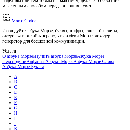
изделиям или текстовым выражениям, делая его особенно
мысленным способом передачи ваших чувств.
Morse Codee
Исследуйте азбука Морзе, буквы, цифры, слова, браслеты,
ожерелья и онлайн-переводчик азбуки Морзе, декодер,
генератор для бесшовной коммуникации.
Услуги
О азбука Морзе
Изучить азбука Морзе
Азбука Морзе
Переводчик
Алфавит Азбуки Морзе
Азбука Морзе Слова
Азбука Морзе Буквы
A
B
C
D
E
F
G
H
I
J
K