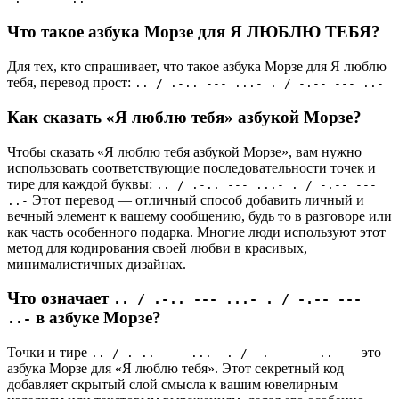
Что такое азбука Морзе для Я ЛЮБЛЮ ТЕБЯ?
Для тех, кто спрашивает, что такое азбука Морзе для Я люблю
тебя, перевод прост:
.. / .-.. --- ...- . / -.-- --- ..-
Как сказать «Я люблю тебя» азбукой Морзе?
Чтобы сказать «Я люблю тебя азбукой Морзе», вам нужно
использовать соответствующие последовательности точек и
тире для каждой буквы:
.. / .-.. --- ...- . / -.-- ---
Этот перевод — отличный способ добавить личный и
..-
вечный элемент к вашему сообщению, будь то в разговоре или
как часть особенного подарка. Многие люди используют этот
метод для кодирования своей любви в красивых,
минималистичных дизайнах.
Что означает
.. / .-.. --- ...- . / -.-- ---
в азбуке Морзе?
..-
Точки и тире
— это
.. / .-.. --- ...- . / -.-- --- ..-
азбука Морзе для «Я люблю тебя». Этот секретный код
добавляет скрытый слой смысла к вашим ювелирным