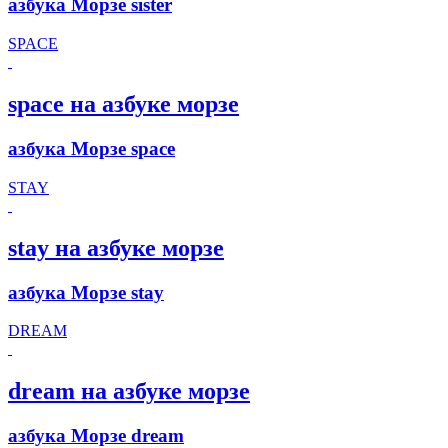
азбука Морзе sister
SPACE
space на азбуке морзе
азбука Морзе space
STAY
stay на азбуке морзе
азбука Морзе stay
DREAM
dream на азбуке морзе
азбука Морзе dream