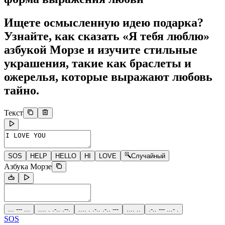
Ищете осмысленную идею подарка?
Узнайте, как сказать «Я тебя люблю»
азбукой Морзе и изучите стильные
украшения, такие как браслеты и
ожерелья, которые выражают любовь
тайно.
Текст
SOS
HELP
HELLO
HI
LOVE
Случайный
Азбука Морзе
... --- ...
.... . .-.. .--.
.... . .-.. .-.. ---
.... ..
.-.. --- ...- .
SOS