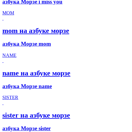
азбука Морзе i miss you
MOM
mom на азбуке морзе
азбука Морзе mom
NAME
name на азбуке морзе
азбука Морзе name
SISTER
sister на азбуке морзе
азбука Морзе sister