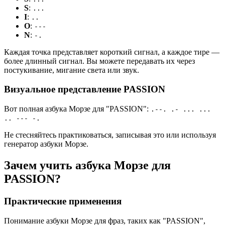
S
:
...
I
:
..
O
:
---
N
:
-.
Каждая точка представляет короткий сигнал, а каждое тире —
более длинный сигнал. Вы можете передавать их через
постукивание, мигание света или звук.
Визуальное представление PASSION
Вот полная азбука Морзе для "PASSION":
.--. .- ... ...
.. --- -.
Не стесняйтесь практиковаться, записывая это или используя
генератор азбуки Морзе.
Зачем учить азбука Морзе для
PASSION?
Практические применения
Понимание азбуки Морзе для фраз, таких как "PASSION",