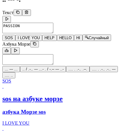
Текст
SOS
I LOVE YOU
HELP
HELLO
HI
Случайный
Азбука Морзе
... --- ...
.. / .-.. --- ...- . / -.-- --- ..-
.... . .-.. .--.
.... . .-.. .-.. ---
.... ..
SOS
sos на азбуке морзе
азбука Морзе sos
I LOVE YOU