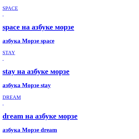
SPACE
space на азбуке морзе
азбука Морзе space
STAY
stay на азбуке морзе
азбука Морзе stay
DREAM
dream на азбуке морзе
азбука Морзе dream