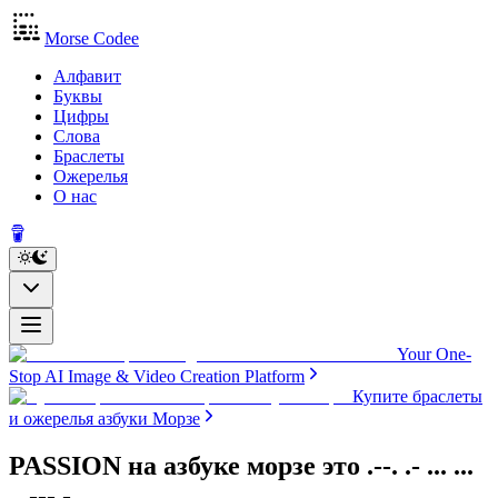
Morse Codee
Алфавит
Буквы
Цифры
Слова
Браслеты
Ожерелья
О нас
Your One-
Stop AI Image & Video Creation Platform
Купите браслеты
и ожерелья азбуки Морзе
PASSION на азбуке морзе
это
.--. .- ... ...
.. --- -.