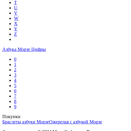
T
U
V
W
X
Y
Z
Азбука Морзе Цифры
0
1
2
3
4
5
6
7
8
9
Покупки
Браслеты азбуки Морзе
Ожерелья с азбукой Морзе