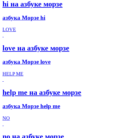
hi на азбуке морзе
азбука Морзе hi
LOVE
love на азбуке морзе
азбука Морзе love
HELP ME
help me на азбуке морзе
азбука Морзе help me
NO
no на азбуке морзе