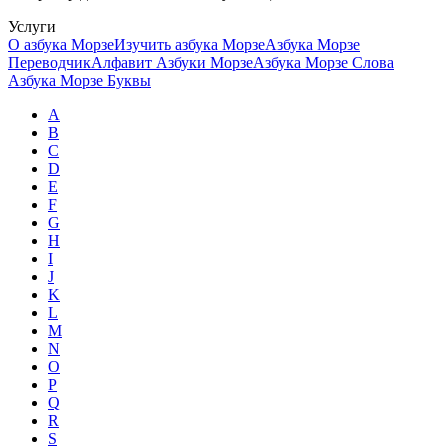
Услуги
О азбука Морзе
Изучить азбука Морзе
Азбука Морзе
Переводчик
Алфавит Азбуки Морзе
Азбука Морзе Слова
Азбука Морзе Буквы
A
B
C
D
E
F
G
H
I
J
K
L
M
N
O
P
Q
R
S