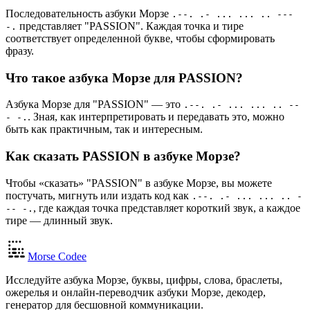
Последовательность азбуки Морзе
.--. .- ... ... .. ---
представляет "PASSION". Каждая точка и тире
-.
соответствует определенной букве, чтобы сформировать
фразу.
Что такое азбука Морзе для PASSION?
Азбука Морзе для "PASSION" — это
.--. .- ... ... .. --
. Зная, как интерпретировать и передавать это, можно
- -.
быть как практичным, так и интересным.
Как сказать PASSION в азбуке Морзе?
Чтобы «сказать» "PASSION" в азбуке Морзе, вы можете
постучать, мигнуть или издать код как
.--. .- ... ... .. -
, где каждая точка представляет короткий звук, а каждое
-- -.
тире — длинный звук.
Morse Codee
Исследуйте азбука Морзе, буквы, цифры, слова, браслеты,
ожерелья и онлайн-переводчик азбуки Морзе, декодер,
генератор для бесшовной коммуникации.