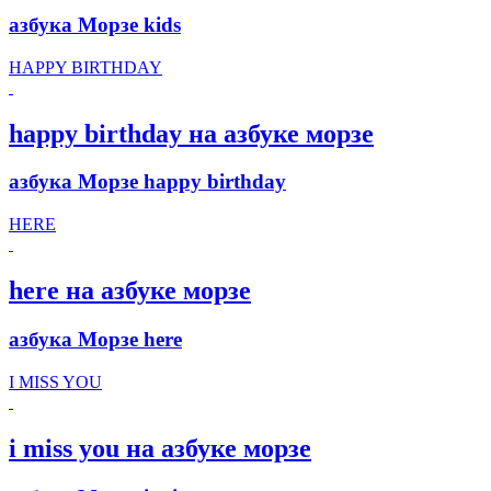
азбука Морзе kids
HAPPY BIRTHDAY
happy birthday на азбуке морзе
азбука Морзе happy birthday
HERE
here на азбуке морзе
азбука Морзе here
I MISS YOU
i miss you на азбуке морзе