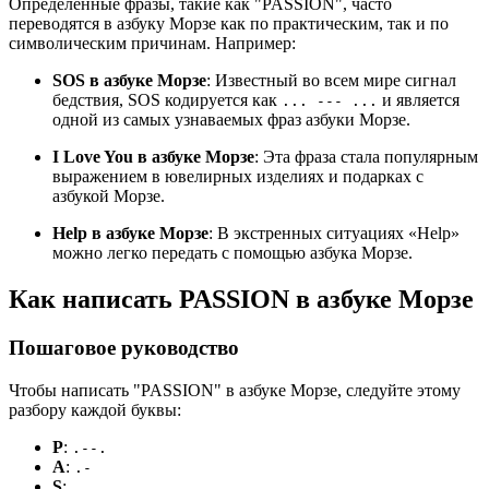
Определенные фразы, такие как "PASSION", часто
переводятся в азбуку Морзе как по практическим, так и по
символическим причинам. Например:
SOS в азбуке Морзе
: Известный во всем мире сигнал
бедствия, SOS кодируется как
и является
... --- ...
одной из самых узнаваемых фраз азбуки Морзе.
I Love You в азбуке Морзе
: Эта фраза стала популярным
выражением в ювелирных изделиях и подарках с
азбукой Морзе.
Help в азбуке Морзе
: В экстренных ситуациях «Help»
можно легко передать с помощью азбука Морзе.
Как написать PASSION в азбуке Морзе
Пошаговое руководство
Чтобы написать "PASSION" в азбуке Морзе, следуйте этому
разбору каждой буквы:
P
:
.--.
A
:
.-
S
:
...