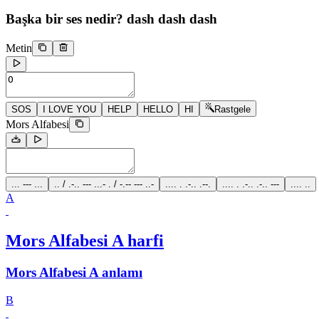
Başka bir ses nedir?
dash dash dash
Metin
SOS
I LOVE YOU
HELP
HELLO
HI
Rastgele
Mors Alfabesi
... --- ...
.. / .-.. --- ...- . / -.-- --- ..-
.... . .-.. .--.
.... . .-.. .-.. ---
.... ..
A
Mors Alfabesi A harfi
Mors Alfabesi A anlamı
B