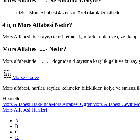
Mors Alfabesi ....- Ne Anlama Geliyor?
dizisi, Mors Alfabesi
4
sayısını özel olarak temsil eder.
....-
4 için Mors Alfabesi Nedir?
Mors Alfabesi, her sayıyı temsil etmek için farklı nokta ve çizgi kalıpl
Mors Alfabesi ....- Nedir?
Mors alfabesinde,
doğrudan
4
sayısına karşılık gelir ve bu say
....-
Morse Codee
Mors alfabesi, harfler, sayılar, kelimeler, bileklikler, kolye ve sınırsız
Hizmetler
Mors Alfabesi Hakkında
Mors Alfabesi Öğren
Mors Alfabesi Çeviri
Mo
Mors Alfabesi Harfleri
A
B
C
D