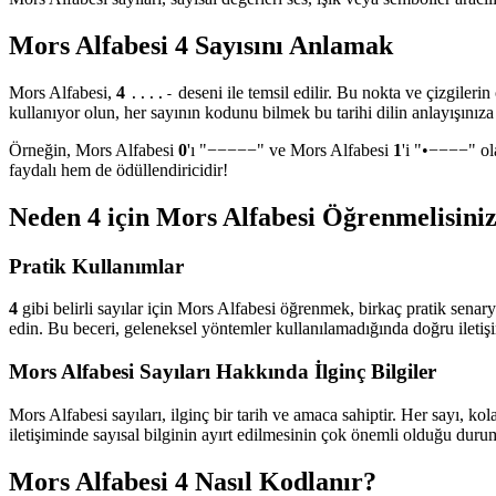
Mors Alfabesi 4 Sayısını Anlamak
Mors Alfabesi,
4
deseni ile temsil edilir. Bu nokta ve çizgileri
....-
kullanıyor olun, her sayının kodunu bilmek bu tarihi dilin anlayışınıza 
Örneğin, Mors Alfabesi
0
'ı "−−−−−" ve Mors Alfabesi
1
'i "•−−−−" ol
faydalı hem de ödüllendiricidir!
Neden 4 için Mors Alfabesi Öğrenmelisini
Pratik Kullanımlar
4
gibi belirli sayılar için Mors Alfabesi öğrenmek, birkaç pratik senary
edin. Bu beceri, geleneksel yöntemler kullanılamadığında doğru iletişi
Mors Alfabesi Sayıları Hakkında İlginç Bilgiler
Mors Alfabesi sayıları, ilginç bir tarih ve amaca sahiptir. Her sayı, k
iletişiminde sayısal bilginin ayırt edilmesinin çok önemli olduğu durum
Mors Alfabesi 4 Nasıl Kodlanır?