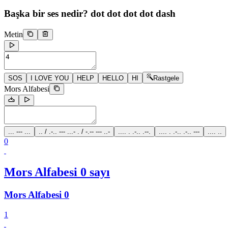
Başka bir ses nedir?
dot dot dot dot dash
Metin
SOS
I LOVE YOU
HELP
HELLO
HI
Rastgele
Mors Alfabesi
... --- ...
.. / .-.. --- ...- . / -.-- --- ..-
.... . .-.. .--.
.... . .-.. .-.. ---
.... ..
0
Mors Alfabesi 0 sayı
Mors Alfabesi 0
1