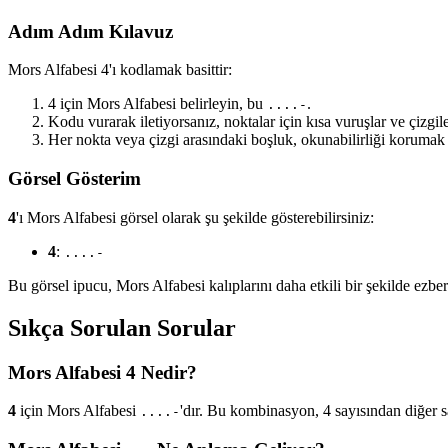
Adım Adım Kılavuz
Mors Alfabesi 4'ı kodlamak basittir:
4 için Mors Alfabesi belirleyin, bu
.
....-
Kodu vurarak iletiyorsanız, noktalar için kısa vuruşlar ve çizgil
Her nokta veya çizgi arasındaki boşluk, okunabilirliği korumak i
Görsel Gösterim
4
'ı Mors Alfabesi görsel olarak şu şekilde gösterebilirsiniz:
4
:
....-
Bu görsel ipucu, Mors Alfabesi kalıplarını daha etkili bir şekilde ezbe
Sıkça Sorulan Sorular
Mors Alfabesi 4 Nedir?
4
için Mors Alfabesi
'dır. Bu kombinasyon, 4 sayısından diğer sa
....-