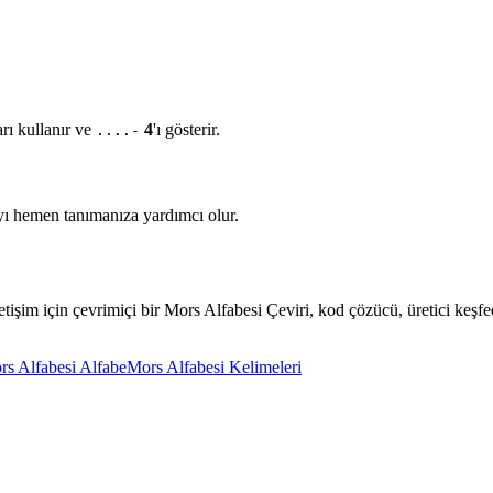
arı kullanır ve
4
'ı gösterir.
....-
ıyı hemen tanımanıza yardımcı olur.
 iletişim için çevrimiçi bir Mors Alfabesi Çeviri, kod çözücü, üretici keşfe
rs Alfabesi Alfabe
Mors Alfabesi Kelimeleri