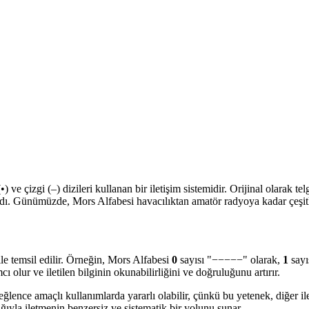
) ve çizgi (–) dizileri kullanan bir iletişim sistemidir. Orijinal olarak te
ıdı. Günümüzde, Mors Alfabesi havacılıktan amatör radyoya kadar çeşitl
ile temsil edilir. Örneğin, Mors Alfabesi
0
sayısı "−−−−−" olarak,
1
sayı
 olur ve iletilen bilginin okunabilirliğini ve doğruluğunu artırır.
lence amaçlı kullanımlarda yararlı olabilir, çünkü bu yetenek, diğer il
lığıyla iletmenin benzersiz ve sistematik bir yolunu sunar.