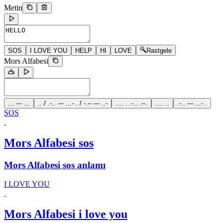
Metin
SOS
I LOVE YOU
HELP
HI
LOVE
Rastgele
Mors Alfabesi
... --- ...
.. / .-.. --- ...- . / -.-- --- ..-
.... . .-.. .--.
.... ..
.-.. --- ...- .
SOS
Mors Alfabesi sos
Mors Alfabesi sos anlamı
I LOVE YOU
Mors Alfabesi i love you