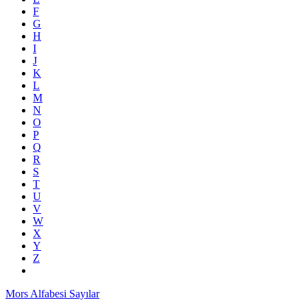
F
G
H
I
J
K
L
M
N
O
P
Q
R
S
T
U
V
W
X
Y
Z
Mors Alfabesi Sayılar