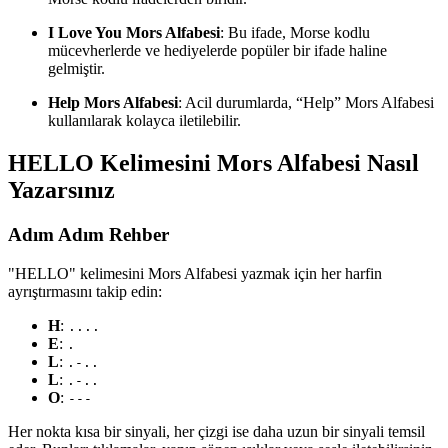
I Love You Mors Alfabesi
: Bu ifade, Morse kodlu
mücevherlerde ve hediyelerde popüler bir ifade haline
gelmiştir.
Help Mors Alfabesi
: Acil durumlarda, “Help” Mors Alfabesi
kullanılarak kolayca iletilebilir.
HELLO Kelimesini Mors Alfabesi Nasıl
Yazarsınız
Adım Adım Rehber
"HELLO" kelimesini Mors Alfabesi yazmak için her harfin
ayrıştırmasını takip edin:
H
:
....
E
:
.
L
:
.-..
L
:
.-..
O
:
---
Her nokta kısa bir sinyali, her çizgi ise daha uzun bir sinyali temsil