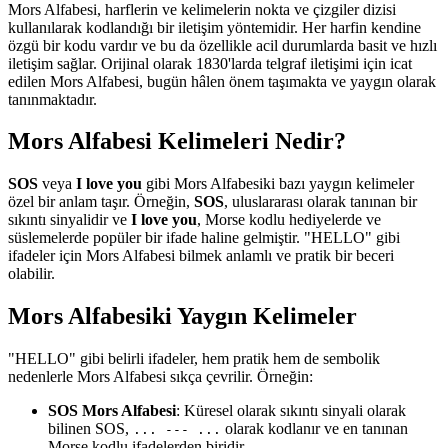
Mors Alfabesi, harflerin ve kelimelerin nokta ve çizgiler dizisi
kullanılarak kodlandığı bir iletişim yöntemidir. Her harfin kendine
özgü bir kodu vardır ve bu da özellikle acil durumlarda basit ve hızlı
iletişim sağlar. Orijinal olarak 1830'larda telgraf iletişimi için icat
edilen Mors Alfabesi, bugün hâlen önem taşımakta ve yaygın olarak
tanınmaktadır.
Mors Alfabesi Kelimeleri Nedir?
SOS
veya
I love you
gibi Mors Alfabesiki bazı yaygın kelimeler
özel bir anlam taşır. Örneğin,
SOS
, uluslararası olarak tanınan bir
sıkıntı sinyalidir ve
I love you
, Morse kodlu hediyelerde ve
süslemelerde popüler bir ifade haline gelmiştir. "HELLO" gibi
ifadeler için Mors Alfabesi bilmek anlamlı ve pratik bir beceri
olabilir.
Mors Alfabesiki Yaygın Kelimeler
"HELLO" gibi belirli ifadeler, hem pratik hem de sembolik
nedenlerle Mors Alfabesi sıkça çevrilir. Örneğin:
SOS Mors Alfabesi
: Küresel olarak sıkıntı sinyali olarak
bilinen SOS,
olarak kodlanır ve en tanınan
... --- ...
Morse kodlu ifadelerden biridir.