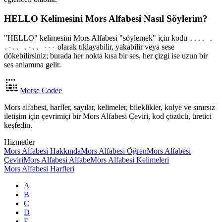
HELLO Kelimesini Mors Alfabesi Nasıl Söylerim?
"HELLO" kelimesini Mors Alfabesi "söylemek" için kodu
.... .
olarak tıklayabilir, yakabilir veya sese
.-.. .-.. ---
dökebilirsiniz; burada her nokta kısa bir ses, her çizgi ise uzun bir
ses anlamına gelir.
Morse Codee
Mors alfabesi, harfler, sayılar, kelimeler, bileklikler, kolye ve sınırsız
iletişim için çevrimiçi bir Mors Alfabesi Çeviri, kod çözücü, üretici
keşfedin.
Hizmetler
Mors Alfabesi Hakkında
Mors Alfabesi Öğren
Mors Alfabesi
Çeviri
Mors Alfabesi Alfabe
Mors Alfabesi Kelimeleri
Mors Alfabesi Harfleri
A
B
C
D
E