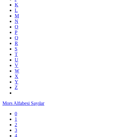
K
L
M
N
O
P
Q
R
S
T
U
V
W
X
Y
Z
Mors Alfabesi Sayılar
0
1
2
3
4