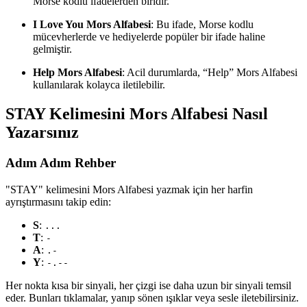
Morse kodlu ifadelerden biridir.
I Love You Mors Alfabesi
: Bu ifade, Morse kodlu
mücevherlerde ve hediyelerde popüler bir ifade haline
gelmiştir.
Help Mors Alfabesi
: Acil durumlarda, “Help” Mors Alfabesi
kullanılarak kolayca iletilebilir.
STAY Kelimesini Mors Alfabesi Nasıl
Yazarsınız
Adım Adım Rehber
"STAY" kelimesini Mors Alfabesi yazmak için her harfin
ayrıştırmasını takip edin:
S
:
...
T
:
-
A
:
.-
Y
:
-.--
Her nokta kısa bir sinyali, her çizgi ise daha uzun bir sinyali temsil
eder. Bunları tıklamalar, yanıp sönen ışıklar veya sesle iletebilirsiniz.