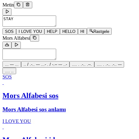
Metin
SOS
I LOVE YOU
HELP
HELLO
HI
Rastgele
Mors Alfabesi
... --- ...
.. / .-.. --- ...- . / -.-- --- ..-
.... . .-.. .--.
.... . .-.. .-.. ---
.... ..
SOS
Mors Alfabesi sos
Mors Alfabesi sos anlamı
I LOVE YOU