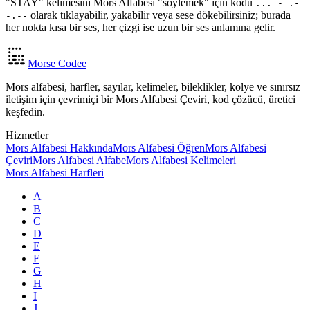
"STAY" kelimesini Mors Alfabesi "söylemek" için kodu
... - .-
olarak tıklayabilir, yakabilir veya sese dökebilirsiniz; burada
-.--
her nokta kısa bir ses, her çizgi ise uzun bir ses anlamına gelir.
Morse Codee
Mors alfabesi, harfler, sayılar, kelimeler, bileklikler, kolye ve sınırsız
iletişim için çevrimiçi bir Mors Alfabesi Çeviri, kod çözücü, üretici
keşfedin.
Hizmetler
Mors Alfabesi Hakkında
Mors Alfabesi Öğren
Mors Alfabesi
Çeviri
Mors Alfabesi Alfabe
Mors Alfabesi Kelimeleri
Mors Alfabesi Harfleri
A
B
C
D
E
F
G
H
I
J