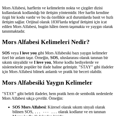
Mors Alfabesi, harflerin ve kelimelerin nokta ve çizgiler dizisi
kullanılarak kodlandığı bir iletişim yöntemidir. Her harfin kendine
özgü bir kodu vardır ve bu da özellikle acil durumlarda basit ve hızlı
iletişim sağlar. Orijinal olarak 1830'larda telgraf iletişimi için icat
edilen Mors Alfabesi, bugün hâlen önem taşımakta ve yaygın olarak
tanınmaktadır.
Mors Alfabesi Kelimeleri Nedir?
SOS
veya
I love you
gibi Mors Alfabesiki bazı yaygın kelimeler
özel bir anlam taşır. Örneğin,
SOS
, uluslararası olarak tanınan bir
sıkıntı sinyalidir ve
I love you
, Morse kodlu hediyelerde ve
süslemelerde popüler bir ifade haline gelmiştir. "STAY" gibi ifadeler
için Mors Alfabesi bilmek anlamlı ve pratik bir beceri olabilir.
Mors Alfabesiki Yaygın Kelimeler
"STAY" gibi belirli ifadeler, hem pratik hem de sembolik nedenlerle
Mors Alfabesi sıkça çevrilir. Örneğin:
SOS Mors Alfabesi
: Küresel olarak sıkıntı sinyali olarak
bilinen SOS,
olarak kodlanır ve en tanınan
... --- ...