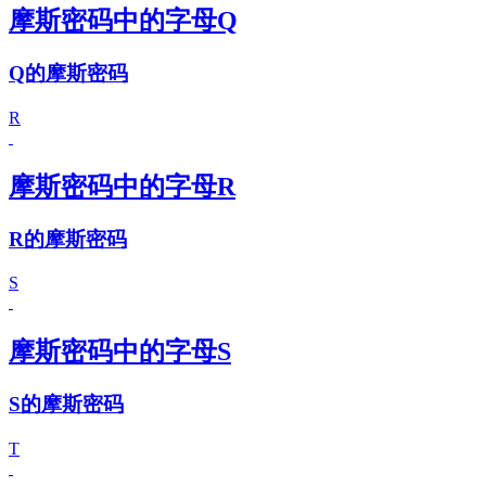
摩斯密码中的字母Q
Q的摩斯密码
R
摩斯密码中的字母R
R的摩斯密码
S
摩斯密码中的字母S
S的摩斯密码
T