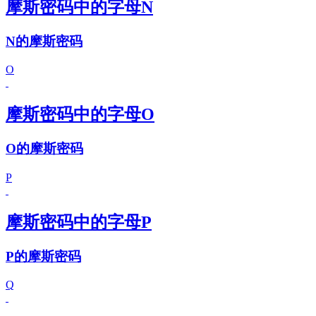
摩斯密码中的字母N
N的摩斯密码
O
摩斯密码中的字母O
O的摩斯密码
P
摩斯密码中的字母P
P的摩斯密码
Q