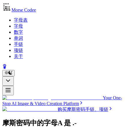
Morse Codee
字母表
字母
数字
单词
手链
项链
关于
Your One-
Stop AI Image & Video Creation Platform
购买摩斯密码手链、项链
摩斯密码中的字母A
是
.-