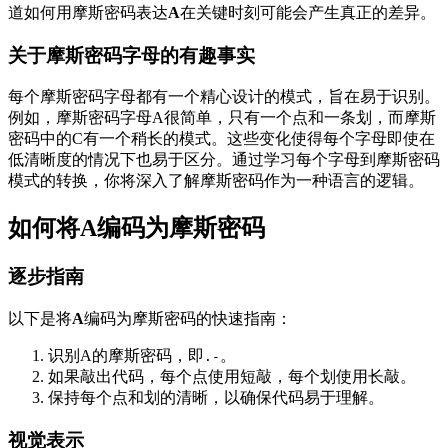
道如何用摩斯密码表达
A
在关键时刻可能会产生真正的差异。
关于摩斯密码字母的有趣事实
每个摩斯密码字母都有一个精心设计的模式，旨在易于识别。
例如，摩斯密码字母A很简单，只有一个点和一条划，而摩斯
密码中的C有一个稍长的模式。这些变化使得每个字母即使在
低清晰度的情况下也易于区分。通过学习每个字母到摩斯密码
模式的转换，你将深入了解摩斯密码作为一种语言的逻辑。
如何将A编码为摩斯密码
逐步指南
以下是将
A
编码为摩斯密码的快速指南：
识别A的摩斯密码，即
。
.-
如果敲出代码，每个点使用短敲，每个划使用长敲。
保持每个点和划的清晰，以确保代码易于理解。
视觉表示