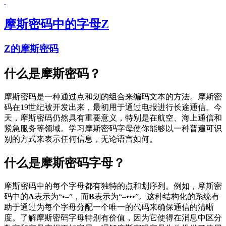
摩斯密码中的字母Z
Z的摩斯密码
什么是摩斯密码？
摩斯密码是一种通过点和划的组合来编码文本的方法。摩斯密
码在19世纪被开发出来，最初用于通过电报进行长途通信。今
天，摩斯密码仍然具有重要意义，特别是在航空、海上通信和
紧急服务等领域。学习摩斯密码字母使你能够以一种普遍可识
别的方式来表示任何信息，无论语言如何。
什么是摩斯密码字母？
摩斯密码中的每个字母都有独特的点和划序列。例如，摩斯密
码中的
A
表示为“•–”，而
B
表示为“–•••”。这种结构化的系统有
助于通过为每个字母分配一个唯一的代码来确保通信的清晰
度。了解摩斯密码字母特别有价值，因为它使得在消息中区分