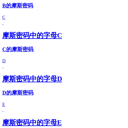
B的摩斯密码
C
摩斯密码中的字母C
C的摩斯密码
D
摩斯密码中的字母D
D的摩斯密码
E
摩斯密码中的字母E