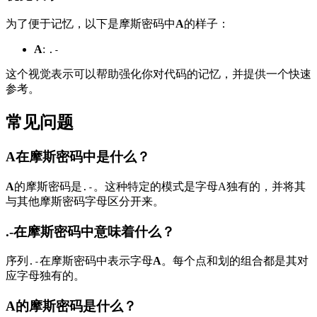
为了便于记忆，以下是摩斯密码中
A
的样子：
A
:
.-
这个视觉表示可以帮助强化你对代码的记忆，并提供一个快速
参考。
常见问题
A在摩斯密码中是什么？
A
的摩斯密码是
。这种特定的模式是字母A独有的，并将其
.-
与其他摩斯密码字母区分开来。
.-在摩斯密码中意味着什么？
序列
在摩斯密码中表示字母
A
。每个点和划的组合都是其对
.-
应字母独有的。
A的摩斯密码是什么？