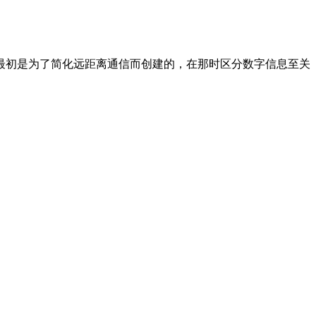
最初是为了简化远距离通信而创建的，在那时区分数字信息至关