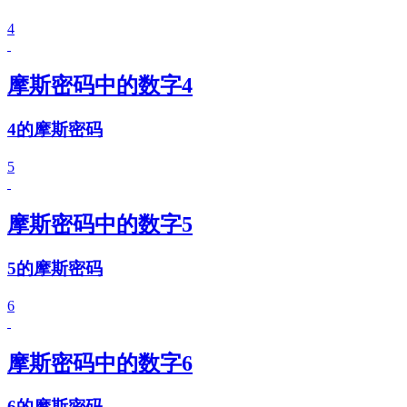
4
摩斯密码中的数字4
4的摩斯密码
5
摩斯密码中的数字5
5的摩斯密码
6
摩斯密码中的数字6
6的摩斯密码