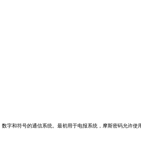
母、数字和符号的通信系统。最初用于电报系统，摩斯密码允许使