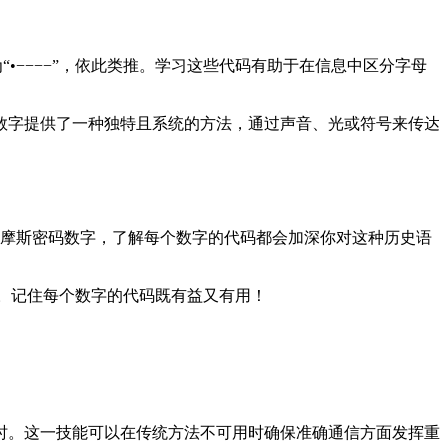
“•−−−−”，依此类推。学习这些代码有助于在信息中区分字母
数字提供了一种独特且系统的方法，通过声音、光或符号来传达
习摩斯密码数字，了解每个数字的代码都会加深你对这种历史语
字。记住每个数字的代码既有益又有用！
时。这一技能可以在传统方法不可用时确保准确通信方面发挥重