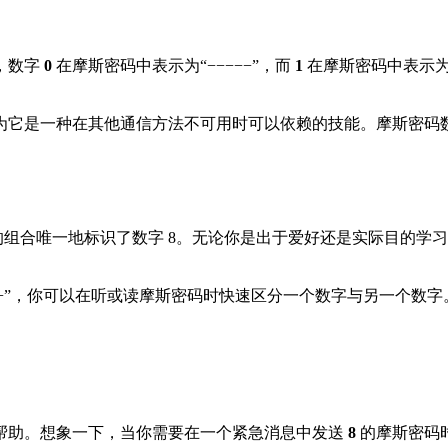
，数字
0
在摩斯密码中表示为“−−−−−”，而
1
在摩斯密码中表示为
为它是一种在其他通信方法不可用时可以依赖的技能。摩斯密码
组合唯一地标识了数字 8。无论你是出于爱好还是实际目的学
−−−”，你可以在听或读摩斯密码时快速区分一个数字与另一个数
帮助。想象一下，当你需要在一个紧急消息中发送
8
的摩斯密码