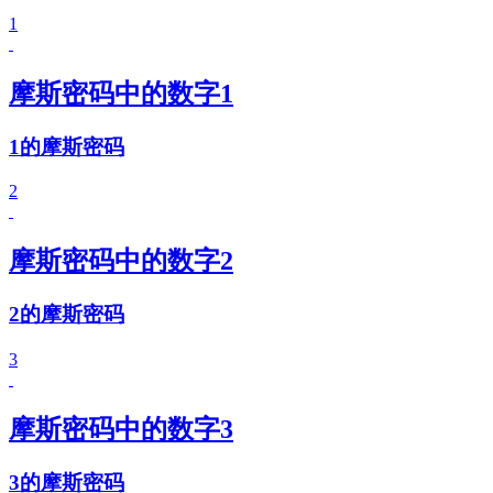
1
摩斯密码中的数字1
1的摩斯密码
2
摩斯密码中的数字2
2的摩斯密码
3
摩斯密码中的数字3
3的摩斯密码