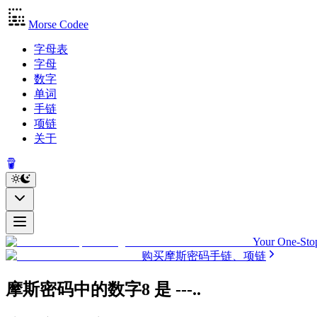
Morse Codee
字母表
字母
数字
单词
手链
项链
关于
Your One-Stop
购买摩斯密码手链、项链
摩斯密码中的数字8
是
---..