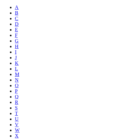
A
B
C
D
E
F
G
H
I
J
K
L
M
N
O
P
Q
R
S
T
U
V
W
X