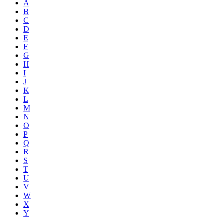
A
B
C
D
E
F
G
H
I
J
K
L
M
N
O
P
Q
R
S
T
U
V
W
X
Y